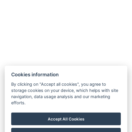
Szent Kristóf
Szent Kristóf Szállásh
Szálloda Hévíz
Balatonfüred
☎ +36 83 341 368
☎ +36 87 343-444
⚲ 8380 Hévíz, Erzsébet
⚲ 8230 Balatonfüred, Mike
királyné utca 1.
Kelemen utca 1.
✉
✉
recepcio@heviz.vasuteu.hu
recepcio@balatonfured.vasuteu
NTAK regisztrációs szám:
NTAK regisztrációs szám:
Cookies information
SZ19000510
EG25118885
By clicking on "Accept all cookies", you agree to
storage cookies on your device, which helps with site
navigation, data usage analysis and our marketing
efforts.
Accept All Cookies