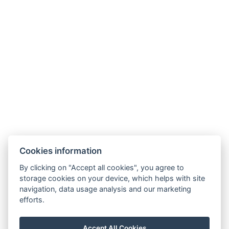
Szent Kristóf
Szent Kristóf Szállásh
Szálloda Hévíz
Balatonfüred
☎ +36 83 341 368
☎ +36 87 343-444
⚲ 8380 Hévíz, Erzsébet
⚲ 8230 Balatonfüred, Mike
királyné utca 1.
Kelemen utca 1.
✉
✉
recepcio@heviz.vasuteu.hu
recepcio@balatonfured.vasuteu
NTAK regisztrációs szám:
NTAK regisztrációs szám:
Cookies information
SZ19000510
EG25118885
By clicking on "Accept all cookies", you agree to
storage cookies on your device, which helps with site
navigation, data usage analysis and our marketing
efforts.
Accept All Cookies