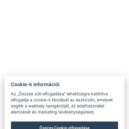
Szent Kristóf
Szent Kristóf Szállásh
Szálloda Hévíz
Balatonfüred
☎ +36 83 341 368
☎ +36 87 343-444
⚲ 8380 Hévíz, Erzsébet
⚲ 8230 Balatonfüred, Mike
királyné utca 1.
Kelemen utca 1.
✉
✉
recepcio@heviz.vasuteu.hu
recepcio@balatonfured.vasuteu
NTAK regisztrációs szám:
NTAK regisztrációs szám:
Cookie-k információi
SZ19000510
EG25118885
Az „Összes süti elfogadása” lehetőségre kattintva
elfogadja a cookie-k tárolását az eszközén, amelyek
segítik a webhely navigációját, az adathasználat
elemzését és marketing tevékenységünket.
Összes Cookie elfogadása