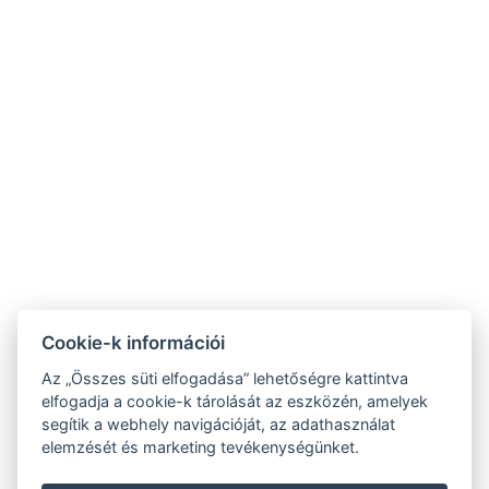
Szent Kristóf
Szent Kristóf Szállásh
Szálloda Hévíz
Balatonfüred
☎ +36 83 341 368
☎ +36 87 343-444
⚲ 8380 Hévíz, Erzsébet
⚲ 8230 Balatonfüred, Mike
királyné utca 1.
Kelemen utca 1.
✉
✉
recepcio@heviz.vasuteu.hu
recepcio@balatonfured.vasuteu
NTAK regisztrációs szám:
NTAK regisztrációs szám:
Cookie-k információi
SZ19000510
EG25118885
Az „Összes süti elfogadása” lehetőségre kattintva
elfogadja a cookie-k tárolását az eszközén, amelyek
segítik a webhely navigációját, az adathasználat
elemzését és marketing tevékenységünket.