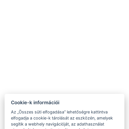
2 fő esetén 181.800,-Ft
Szent Kristóf
Szent Kristóf Szállásh
Szálloda Hévíz
Balatonfüred
☎ +36 83 341 368
☎ +36 87 343-444
⚲ 8380 Hévíz, Erzsébet
⚲ 8230 Balatonfüred, Mike
királyné utca 1.
Kelemen utca 1.
✉
✉
recepcio@heviz.vasuteu.hu
recepcio@balatonfured.vasuteu
NTAK regisztrációs szám:
NTAK regisztrációs szám:
Cookie-k információi
SZ19000510
EG25118885
Az „Összes süti elfogadása” lehetőségre kattintva
elfogadja a cookie-k tárolását az eszközén, amelyek
segítik a webhely navigációját, az adathasználat