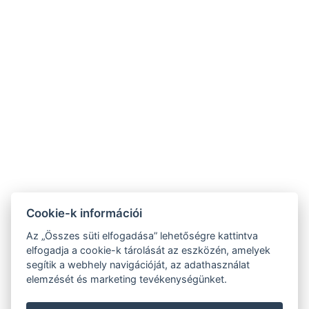
Szent Kristóf
Szent Kristóf Szállásh
Szálloda Hévíz
Balatonfüred
☎ +36 83 341 368
☎ +36 87 343-444
⚲ 8380 Hévíz, Erzsébet
⚲ 8230 Balatonfüred, Mike
királyné utca 1.
Kelemen utca 1.
✉
✉
recepcio@heviz.vasuteu.hu
recepcio@balatonfured.vasuteu
NTAK regisztrációs szám:
NTAK regisztrációs szám:
Cookie-k információi
SZ19000510
EG25118885
Az „Összes süti elfogadása” lehetőségre kattintva
elfogadja a cookie-k tárolását az eszközén, amelyek
segítik a webhely navigációját, az adathasználat
elemzését és marketing tevékenységünket.