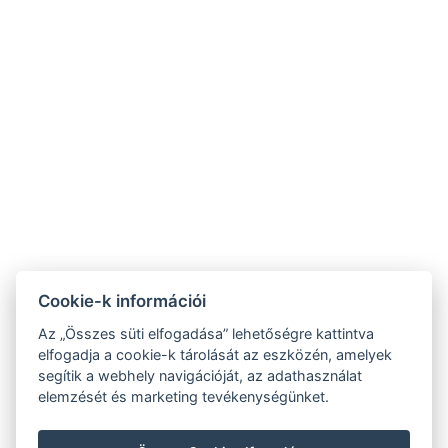
Szent Kristóf
Szent Kristóf Szállásh
Szálloda Hévíz
Balatonfüred
☎ +36 83 341 368
☎ +36 87 343-444
⚲ 8380 Hévíz, Erzsébet
⚲ 8230 Balatonfüred, Mike
királyné utca 1.
Kelemen utca 1.
✉
✉
recepcio@heviz.vasuteu.hu
recepcio@balatonfured.vasuteu
NTAK regisztrációs szám:
NTAK regisztrációs szám:
Cookie-k információi
SZ19000510
EG25118885
Az „Összes süti elfogadása” lehetőségre kattintva
elfogadja a cookie-k tárolását az eszközén, amelyek
segítik a webhely navigációját, az adathasználat
elemzését és marketing tevékenységünket.