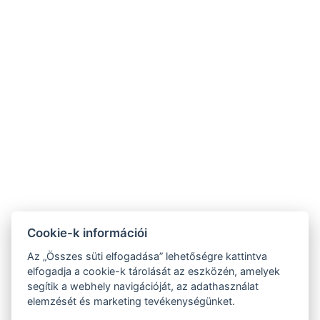
Szent Kristóf
Szent Kristóf Szállásh
Szálloda Hévíz
Balatonfüred
☎ +36 83 341 368
☎ +36 87 343-444
⚲ 8380 Hévíz, Erzsébet
⚲ 8230 Balatonfüred, Mike
királyné utca 1.
Kelemen utca 1.
✉
✉
recepcio@heviz.vasuteu.hu
recepcio@balatonfured.vasuteu
NTAK regisztrációs szám:
NTAK regisztrációs szám:
Cookie-k információi
SZ19000510
EG25118885
Az „Összes süti elfogadása” lehetőségre kattintva
elfogadja a cookie-k tárolását az eszközén, amelyek
segítik a webhely navigációját, az adathasználat
elemzését és marketing tevékenységünket.