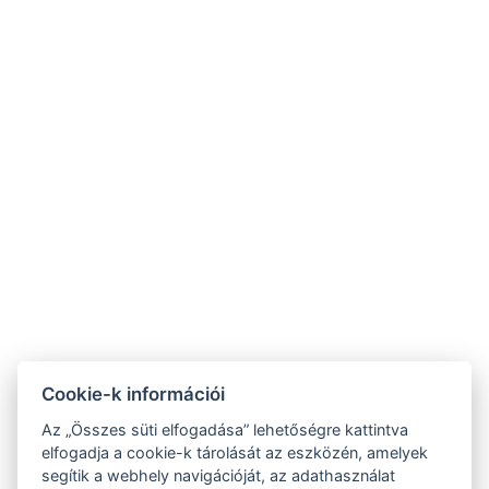
Szent Kristóf
Szent Kristóf Szállásh
Szálloda Hévíz
Balatonfüred
☎ +36 83 341 368
☎ +36 87 343-444
⚲ 8380 Hévíz, Erzsébet
⚲ 8230 Balatonfüred, Mike
királyné utca 1.
Kelemen utca 1.
✉
✉
recepcio@heviz.vasuteu.hu
recepcio@balatonfured.vasuteu
NTAK regisztrációs szám:
NTAK regisztrációs szám:
Cookie-k információi
SZ19000510
EG25118885
Az „Összes süti elfogadása” lehetőségre kattintva
elfogadja a cookie-k tárolását az eszközén, amelyek
segítik a webhely navigációját, az adathasználat